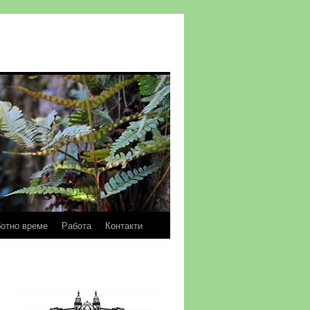
отно време
Работа
Контакти