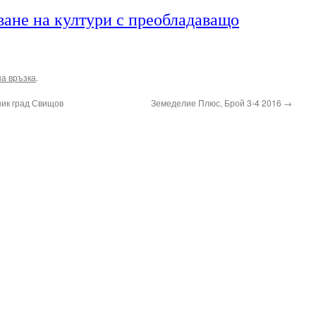
ване на култури с преобладаващо
а връзка
.
ник град Свищов
Земеделие Плюс, Брой 3-4 2016
→