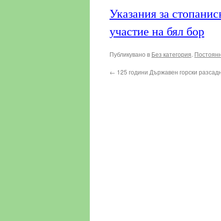
Указания за стопанис
участие на бял бор
Публикувано в
Без категория
.
Постоянн
←
125 години Държавен горски разсад