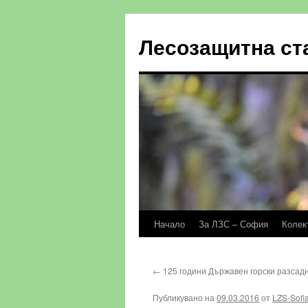
Към
съдържанието
Лесозащитна ст
Начало
За ЛЗС – София
Колек
←
125 години Държавен горски разсад
Публикувано на
09.03.2016
от
LZS-Sofi