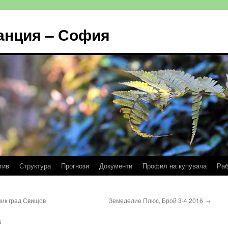
анция – София
тив
Структура
Прогнози
Документи
Профил на купувача
Раб
ник град Свищов
Земеделие Плюс, Брой 3-4 2016
→
a