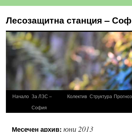
Към
съдържанието
Лесозащитна станция – Соф
Начало
За ЛЗС –
Колектив
Структура
Прогноз
София
юни 2013
Месечен архив: