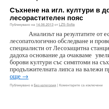
Съхнене на игл. култури в д
лесорастителен пояс
Публикувано на
14.06.2013
от
LZS-Sofia
Анализът на резултатите от ес
лесопатологично обследване и пров
специалисти от Лесозащитна станци
дадоха основание да очакваме увел
борови култури със симптоми на съх
продължителната липса на валежи п
още
→
за
Публикувано в
Без категория
|
Коментарите са изключени
Съх
на
игл.
кул
в