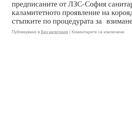
предписаните от ЛЗС-София санитар
оса
(Neo
каламитетното проявление на короя
sert
стъпките по процедурата за взиман
Geof
за
Публикувано в
Без категория
|
Коментарите са изключени