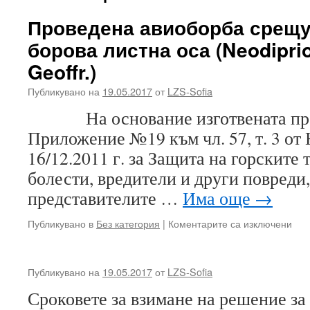
Проведена авиоборба срещ
борова листна оса (Neodiprio
Geoffr.)
Публикувано на
19.05.2017
от
LZS-Sofia
На основание изготвената прогн
Приложение №19 към чл. 57, т. 3 от
16/12.2011 г. за Защита на горските 
болести, вредители и други повреди
представителите …
Има още
→
за
Публикувано в
Без категория
|
Коментарите са изключени
Про
ави
сре
Публикувано на
19.05.2017
от
LZS-Sofia
ръж
бор
Сроковете за взимане на решение за
лис