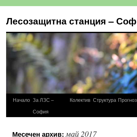
Към
съдържанието
Лесозащитна станция – Соф
Начало
За ЛЗС –
Колектив
Структура
Прогноз
София
май 2017
Месечен архив: