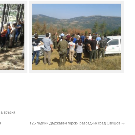
а връзка
.
а
125 години Държавен горски разсадник град Свищов
→