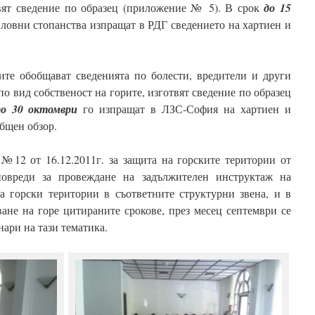
твят сведение по образец (приложение № 5). В срок
до 15
ловни стопанства изпращат в РДГ сведението на хартиен и
ите обобщават сведенията по болести, вредители и други
 вид собственост на горите, изготвят сведение по образец
о 30 октомври
го изпращат в ЛЗС-София на хартиен и
общен обзор.
 №12 от 16.12.2011г. за защита на горските територии от
повреди за провеждане на задължителен инструктаж на
за горски територии в съответните структурни звена, и в
ане на горе цитираните срокове, през месец септември се
ари на тази тематика.