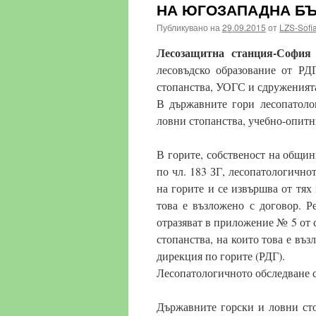
НА ЮГОЗАПАДНА Б
Публикувано на
29.09.2015
от
LZS-Sofi
Лесозащитна станция-София
лесовъдско образование от РД
стопанства, УОГС и сдруженията
В държавните гори лесопатоло
ловни стопанства, учебно-опитн
В горите, собственост на общи
по чл. 183 ЗГ, лесопатологично
на горите и се извършва от тях
това е възложено с договор. Р
отразяват в приложение № 5 от 
стопанства, на които това е въз
дирекция по горите (РДГ).
Лесопатологичното обследване с
Държавните горски и ловни сто