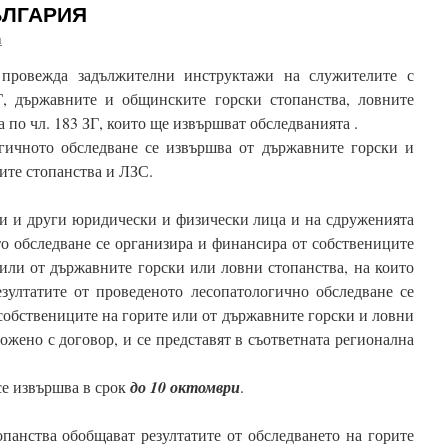
ЪЛГАРИЯ
a
провежда задължителни инструктажи на служителите с
Г, държавните и общинските горски стопанства, ловните
 по чл. 183 ЗГ, които ще извършват обследванията .
гичното обследване се извършва от държавните горски и
ите стопанства и ЛЗС.
ни и други юридически и физически лица и на сдруженията
то обследване се организира и финансира от собствениците
 или от държавните горски или ловни стопанства, на които
езултатите от проведеното лесопатологично обследване се
собствениците на горите или от държавните горски и ловни
ложено с договор, и се представят в съответната регионална
е извършва в срок
до 10 октомври
.
панства обобщават резултатите от обследването на горите