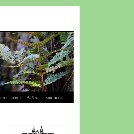
отно време
Работа
Контакти