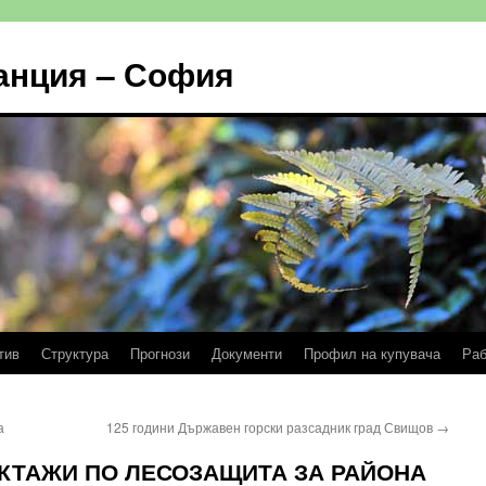
анция – София
тив
Структура
Прогнози
Документи
Профил на купувача
Раб
а
125 години Държавен горски разсадник град Свищов
→
КТАЖИ ПО ЛЕСОЗАЩИТА ЗА РАЙОНА