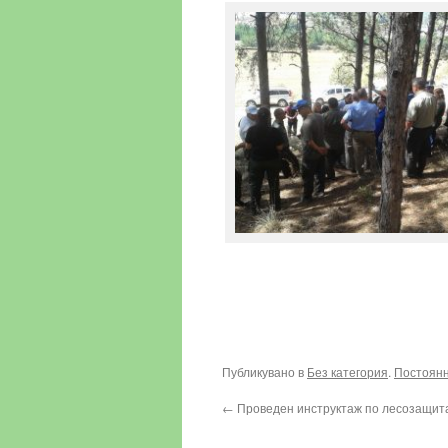
Публикувано в
Без категория
.
Постоянн
←
Проведен инструктаж по лесозащит