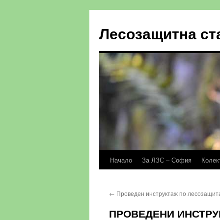
Към
съдържанието
Лесозащитна ст
Начало
За ЛЗС – София
Колек
←
Проведен инструктаж по лесозащит
ПРОВЕДЕНИ ИНСТРУ