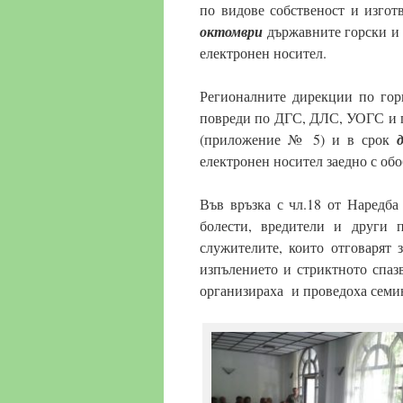
по видове собственост и изго
октомври
държавните горски и 
електронен носител.
Регионалните дирекции по гор
повреди по ДГС, ДЛС, УОГС и по
(приложение № 5) и в срок
д
електронен носител заедно с об
Във връзка с чл.18 от Наредба
болести, вредители и други 
служителите, които отговарят 
изпълението и стриктното спазв
организираха и проведоха семин