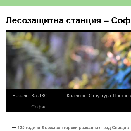
Към
съдържанието
Лесозащитна станция – Соф
Начало
За ЛЗС –
Колектив
Структура
Прогноз
София
←
125 години Държавен горски разсадник град Свищов