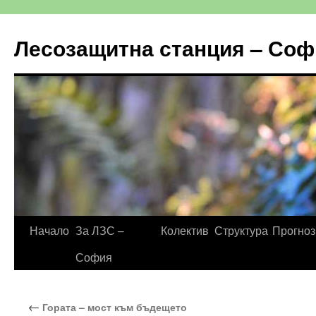
Към
съдържанието
Лесозащитна станция – Соф
Начало
За ЛЗС –
Колектив
Структура
Прогноз
София
←
Гората – мост към бъдещето