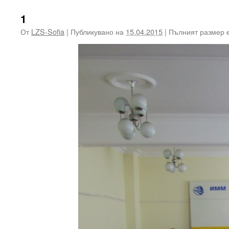
1
От
LZS-Sofia
|
Публикувано на
15.04.2015
|
Пълният размер 